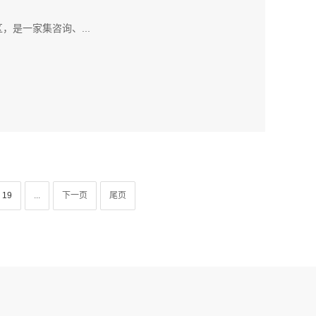
是一家集咨询、...
19
...
下一页
尾页