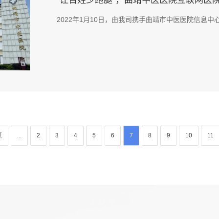
“让百姓少跑腿”，曲靖中医医院互联网医
2022年1月10日，由我司携手曲靖市中医医院信息中心研
页
...
2
3
4
5
6
7
8
9
10
11