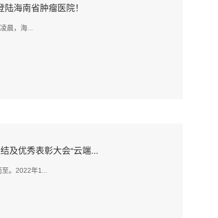
登陆海南省肿瘤医院！
晨，海...
结及优秀表彰大会“云端...
022年1...