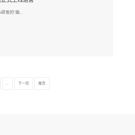
院正式上线运营
发的“曲...
...
下一页
尾页