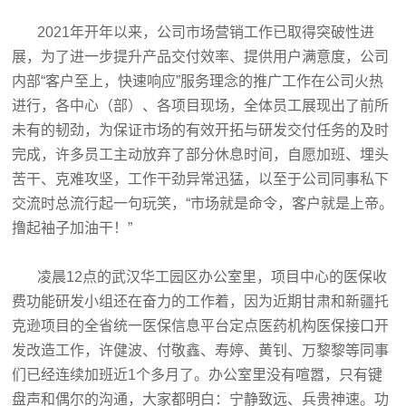
2021年开年以来，公司市场营销工作已取得突破性进
展，为了进一步提升产品交付效率、提供用户满意度，公司
内部“客户至上，快速响应”服务理念的推广工作在公司火热
进行，各中心（部）、各项目现场，全体员工展现出了前所
未有的韧劲，为保证市场的有效开拓与研发交付任务的及时
完成，许多员工主动放弃了部分休息时间，自愿加班、埋头
苦干、克难攻坚，工作干劲异常迅猛，以至于公司同事私下
交流时总流行起一句玩笑，“市场就是命令，客户就是上帝。
撸起袖子加油干！”
凌晨12点的武汉华工园区办公室里，项目中心的医保收
费功能研发小组还在奋力的工作着，因为近期甘肃和新疆托
克逊项目的全省统一医保信息平台定点医药机构医保接口开
发改造工作，许健波、付敬鑫、寿婷、黄钊、万黎黎等同事
们已经连续加班近1个多月了。办公室里没有喧嚣，只有键
盘声和偶尔的沟通，大家都明白：宁静致远、兵贵神速。功