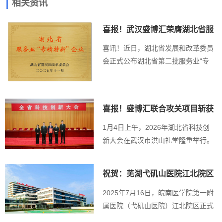
相关资讯
喜报！武汉盛博汇荣膺湖北省服
务业“专精特...
喜讯！近日，湖北省发展和改革委员
会正式公布湖北省第二批服务业“专
精特新”企业名单...
喜报！盛博汇联合攻关项目斩获
湖北省科技进...
1月4日上午，2026年湖北省科技创
新大会在武汉市洪山礼堂隆重举行。
会上，《湖北...
祝贺：芜湖弋矶山医院江北院区
顺利接入盛博...
2025年7月16日，皖南医学院第一附
属医院（弋矶山医院）江北院区正式
启用，由武...