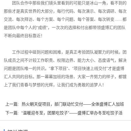
团队合作中那些我们镜头里看到的可能只是冰山一角，看不到的
那些才是真实世界的大部分，每行代码、每次演示、每次调研、每次
交流、每次拜访、每个方案、每个问题、每个答案、每次转变……都
是团队中每个人的“成绩”，一次次的选择和付出都带领盛博汇的团队
不断向最终目标靠近！
工作过程中碰到问题和困难，是真正考验团队凝聚力的时候。团
队成员之间不计较工作职责、权限边界、能力大小、态度语气，解决
问题是团队唯一的共识。“拿下项目”、“项目快速上线交付”才是盛博
汇人共同的目标。那一幕幕加班的场景、大家一齐努力的样子，都镀
上了我们青春与梦想的光辉，让我们成为勇敢的追梦人！
上一篇:
热火朝天促项目，部门联动忙交付——全体盛博汇人加班
下一篇:
护航，工作...
“温暖迎冬至，团聚吃饺子”——盛博汇举办冬至吃饺子活
动