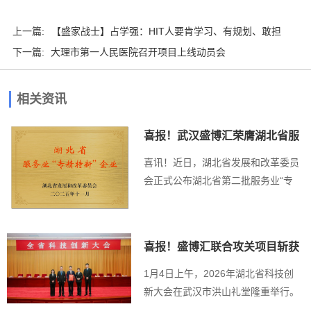
上一篇:
【盛家战士】占学强：HIT人要肯学习、有规划、敢担
下一篇:
当、重落实
大理市第一人民医院召开项目上线动员会
相关资讯
喜报！武汉盛博汇荣膺湖北省服
务业“专精特...
喜讯！近日，湖北省发展和改革委员
会正式公布湖北省第二批服务业“专
精特新”企业名单...
喜报！盛博汇联合攻关项目斩获
湖北省科技进...
1月4日上午，2026年湖北省科技创
新大会在武汉市洪山礼堂隆重举行。
会上，《湖北...