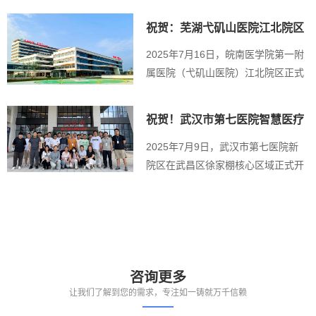
祝贺：芜湖弋矶山医院江北院区
顺利接入盛博...
2025年7月16日，皖南医学院第一附
属医院（弋矶山医院）江北院区正式
启用，由武...
祝贺！武汉市第七医院智慧医疗
云平台上线
2025年7月9日，武汉市第七医院新
院区在武昌区徐家棚核心区域正式开
诊，其与武汉...
咨询更多
让我们了解到您的需求，专注如一铸就万千信赖