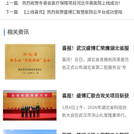
上一篇:
热烈祝贺冬奥会医疗保障项目河北华奥医院上线成功！
下一篇:
【上线喜讯】热烈祝贺盛博汇智慧医院云平台成功登陆
连云港第四人...
相关资讯
喜报！武汉盛博汇荣膺湖北省服
务业“专精特...
喜讯！近日，湖北省发展和改革委员
会正式公布湖北省第二批服务业“专
精特新”企业名单...
喜报！盛博汇联合攻关项目斩获
湖北省科技进...
1月4日上午，2026年湖北省科技创
新大会在武汉市洪山礼堂隆重举行。
会上，《湖北...