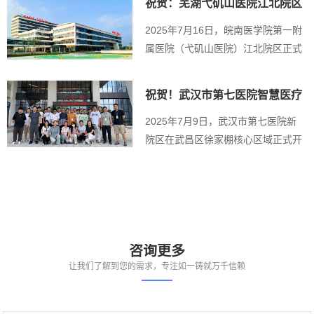
祝贺：芜湖弋矶山医院江北院区
顺利接入盛博...
2025年7月16日，皖南医学院第一附
属医院（弋矶山医院）江北院区正式
启用，由武...
祝贺！武汉市第七医院智慧医疗
云平台上线
2025年7月9日，武汉市第七医院新
院区在武昌区徐家棚核心区域正式开
诊，其与武汉...
咨询更多
让我们了解到您的需求，专注如一铸就万千信赖