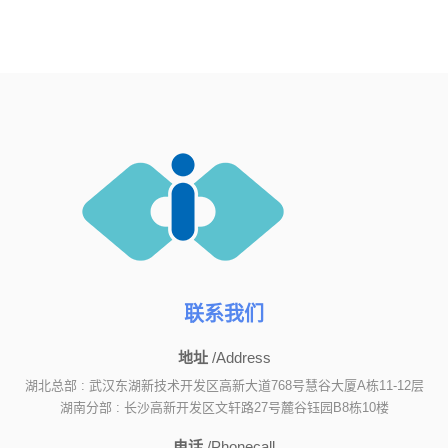
联系我们
地址
/Address
湖北总部 : 武汉东湖新技术开发区高新大道768号慧谷大厦A栋11-12层
湖南分部 : 长沙高新开发区文轩路27号麓谷钰园B8栋10楼
电话
/Phonecall